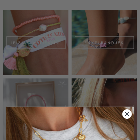
IBIZA ELASTIEKJES
ENKELBANDJES
NECKLACES
OORBELLEN