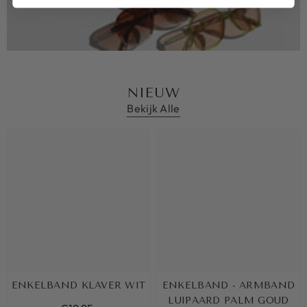
NIEUW
Bekijk Alle
ENKELBAND KLAVER WIT
ENKELBAND - ARMBAND
LUIPAARD PALM GOUD