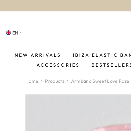
SKIP TO CONTENT
EN
NL
FR
NEW ARRIVALS
IBIZA ELASTIC BA
ACCESSORIES
BESTSELLER
DE
EN
Home
Products
Armband Sweet Love Roze
ES