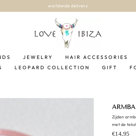
worldwide delivery
NDS
JEWELRY
HAIR ACCESSORIES
S
LEOPARD COLLECTION
GIFT
F
ARMBA
Zijden armb
met de tekst
€14,95