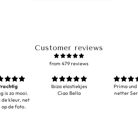
Customer reviews
from 479 reviews
a elastiekjes
Prima und sehr
Sehr schö
iao Bella
netter Service
komforta
Farben ist
verstell
abgebildet
verstellba
schnell geli
Nur zu emp