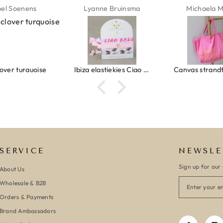
ne Bruinsma
Michaela Maier
Daniela M
Ibiza elastiekjes Ciao Bella
Canvas strandtas beach please roze/oranje
SERVICE
NEWSLE
Sign up for our 
About Us
Wholesale & B2B
Orders & Payments
Brand Ambassadors