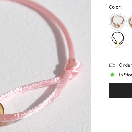
Color:
Order
In Sto