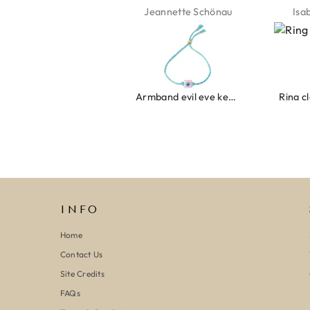
Jeannette Schönau
Isabel Soenens
Lyan
Armband evil eye keeps you safe 01
Ring clover turquoise
INFO
Home
Contact Us
Site Credits
FAQs