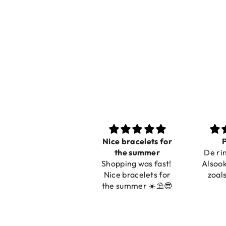
Nice bracelets for
Prachtig
Ibiz
the summer
De ring is zo mooi.
C
Shopping was fast!
Alsook de kleur, net
Nice bracelets for
zoals op de foto.
the summer ☀️⛱️😎