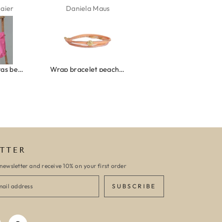
aus
Kelly Bernardus
Marion Boilot
Wrap bracelet peach shell
Ibiza elastiekjes set no. 132
Armband monaco
TTER
newsletter and receive 10% on your first order
SUBSCRIBE