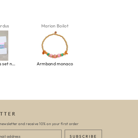
ardus
Marion Boilot
Karin Jäck
Ibiza elastiekjes set no. 132
Armband monaco
Armband turquoise stone flower
TTER
newsletter and receive 10% on your first order
SUBSCRIBE