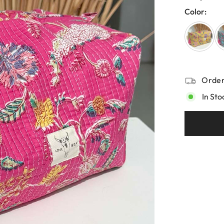
Color:
Order
In Sto