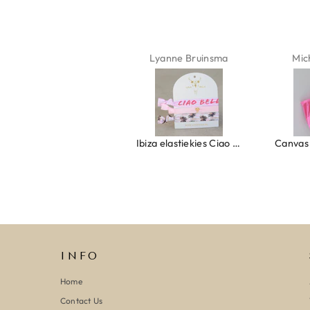
Isabel Soenens
Lyanne Bruinsma
Mic
Ring clover turquoise
Ibiza elastiekjes Ciao Bella
INFO
Home
Contact Us