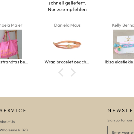
schnell geliefert.
Nur zu empfehlen
haela Maier
Daniela Maus
Kelly Bern
Canvas strandtas beach please roze/oranje
Wrap bracelet peach shell
SERVICE
NEWSLE
Sign up for our 
About Us
Wholesale & B2B