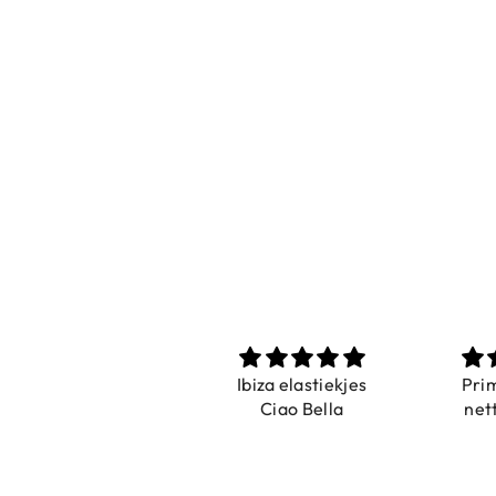
Prachtig
Ibiza elastiekjes
Pri
De ring is zo mooi.
Ciao Bella
net
Alsook de kleur, net
zoals op de foto.