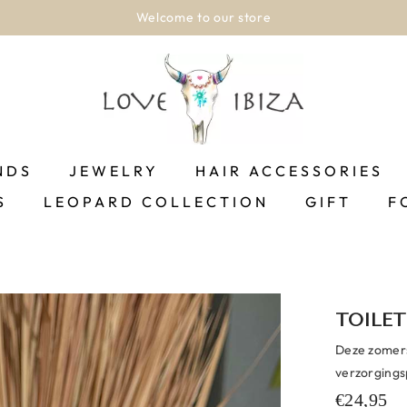
Welcome to our store
NDS
JEWELRY
HAIR ACCESSORIES
S
LEOPARD COLLECTION
GIFT
F
TOILET
Deze zomerse
verzorgings
€24,95