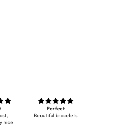
t
Perfect
Toller Service und
ast,
Beautiful bracelets
Hilfe bei einer
y nice
Reklamation