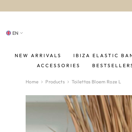
SKIP TO CONTENT
EN
NL
FR
NEW ARRIVALS
IBIZA ELASTIC BA
ACCESSORIES
BESTSELLER
DE
EN
Home
Products
Toilettas Bloem Roze L
ES