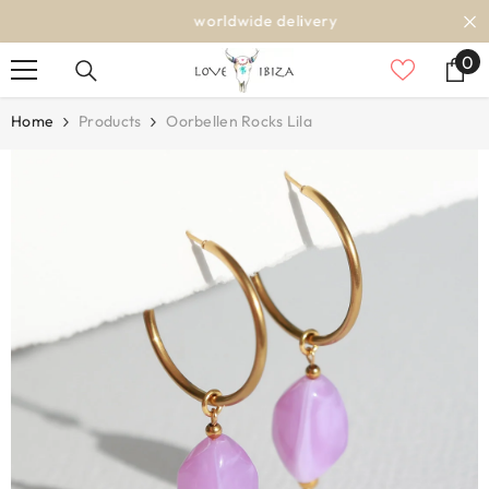
SKIP TO CONTENT
worldwide delivery
0
0
it
Home
Products
Oorbellen Rocks Lila