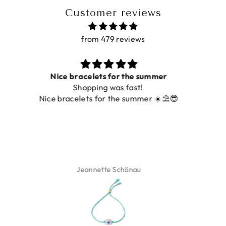
Customer reviews
from 479 reviews
Prachtig
De ring is zo mooi. Alsook de kleur, net zoals op de
foto.
Isabel Soenens